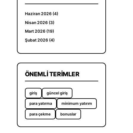
Haziran 2026 (4)
Nisan 2026 (3)
Mart 2026 (19)
Şubat 2026 (4)
ÖNEMLI TERIMLER
giriş
güncel giriş
para yatırma
minimum yatırım
para çekme
bonuslar