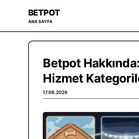
BETPOT
ANA SAYFA
Betpot Hakkında: 
Hizmet Kategoril
17.06.2026