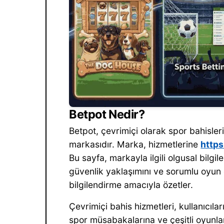
Betpot Nedir?
Betpot, çevrimiçi olarak spor bahisler
markasıdır. Marka, hizmetlerine
https
Bu sayfa, markayla ilgili olgusal bilgi
güvenlik yaklaşımını ve sorumlu oyun 
bilgilendirme amacıyla özetler.
Çevrimiçi bahis hizmetleri, kullanıcılar
spor müsabakalarına ve çeşitli oyunlara