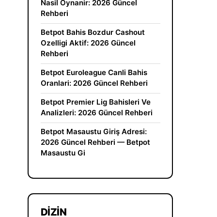
Nasil Oynanir: 2026 Güncel
Rehberi
Betpot Bahis Bozdur Cashout
Ozelligi Aktif: 2026 Güncel
Rehberi
Betpot Euroleague Canli Bahis
Oranlari: 2026 Güncel Rehberi
Betpot Premier Lig Bahisleri Ve
Analizleri: 2026 Güncel Rehberi
Betpot Masaustu Giriş Adresi:
2026 Güncel Rehberi — Betpot
Masaustu Gi
DIZIN