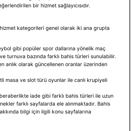
erlendirilen bir hizmet sağlayıcısıdır.
hizmet kategorileri genel olarak iki ana grupta
eybol gibi popüler spor dallarına yönelik maç
ve turnuva bazında farklı bahis türleri sunulabilir.
anlık olarak güncellenen oranlar üzerinden
li masa ve slot türü oyunlar ile canlı krupiyeli
eraberlikte iade gibi farklı bahis türleri ile uzun
nekler farklı sayfalarda ele alınmaktadır. Bahis
akkında bilgi için ilgili konu sayfalarına