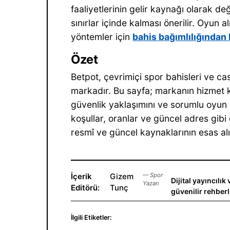
faaliyetlerinin gelir kaynağı olarak de
sınırlar içinde kalması önerilir. Oyun a
yöntemler için
bahis bağımlılığında
Özet
Betpot, çevrimiçi spor bahisleri ve ca
markadır. Bu sayfa; markanın hizmet k
güvenlik yaklaşımını ve sorumlu oyun il
koşullar, oranlar ve güncel adres gibi
resmî ve güncel kaynaklarının esas alı
İçerik
Gizem
— Spor
Dijital yayıncılık
Yazarı
Editörü:
Tunç
güvenilir rehberl
İlgili Etiketler: